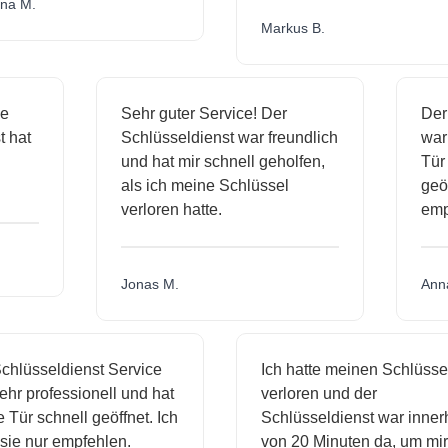
M.
Markus B.
ssige
Sehr guter Service! Der
ienst hat
Schlüsseldienst war freundlich
 mich
und hat mir schnell geholfen,
als ich meine Schlüssel
verloren hatte.
Jonas M.
üsseldienst Service
Ich hatte meinen Schlüssel
professionell und hat
verloren und der
 schnell geöffnet. Ich
Schlüsseldienst war innerhal
 nur empfehlen.
von 20 Minuten da, um mir zu