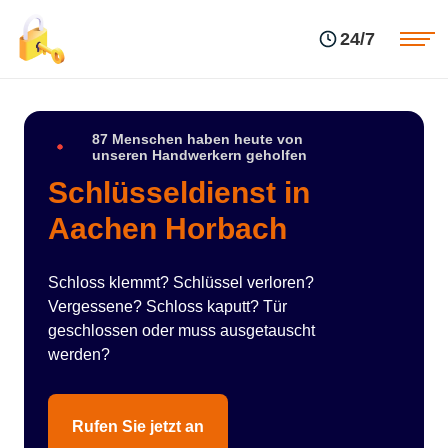
Einsatzgebiete
Preise
24/7
Über uns
Blog
Kontakte
Impressum
87 Menschen haben heute von
unseren Handwerkern geholfen
Schlüsseldienst in
Aachen Horbach
Schloss klemmt? Schlüssel verloren?
Vergessene? Schloss kaputt? Tür
geschlossen oder muss ausgetauscht
werden?
Rufen Sie jetzt an