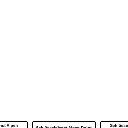
nst Alpen
Schlüsse
Schlüsseldienst Alpen Drüpt