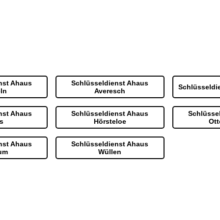
nst Ahaus
Schlüsseldienst Ahaus
Schlüsseldi
ln
Averesch
nst Ahaus
Schlüsseldienst Ahaus
Schlüsse
s
Hörsteloe
Ott
nst Ahaus
Schlüsseldienst Ahaus
um
Wüllen