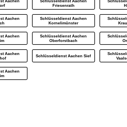
nst Aachen
Schlüsseldienst Aachen
Schlüssel
orf
Friesenrath
H
nst Aachen
Schlüsseldienst Aachen
Schlüssel
ch
Kornelimünster
Kra
nst Aachen
Schlüsseldienst Aachen
Schlüssel
im
Oberforstbach
O
nst Aachen
Schlüssel
Schlüsseldienst Aachen Sief
hof
Vaals
nst Aachen
im