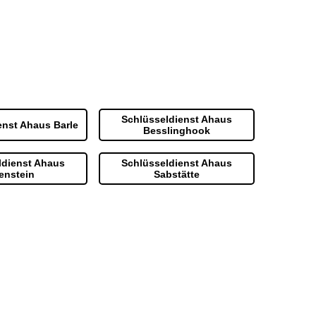
Schlüsseldienst Ahaus
enst Ahaus Barle
Besslinghook
ldienst Ahaus
Schlüsseldienst Ahaus
enstein
Sabstätte