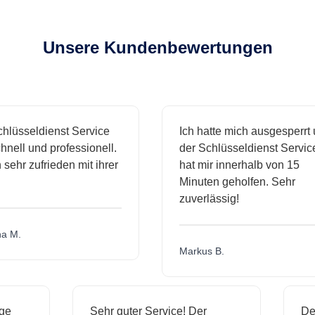
Unsere Kundenbewertungen
sseldienst Service
Ich hatte mich ausgesperrt und
l und professionell.
der Schlüsseldienst Service
hr zufrieden mit ihrer
hat mir innerhalb von 15
Minuten geholfen. Sehr
zuverlässig!
.
Markus B.
ässige
Sehr guter Service! Der