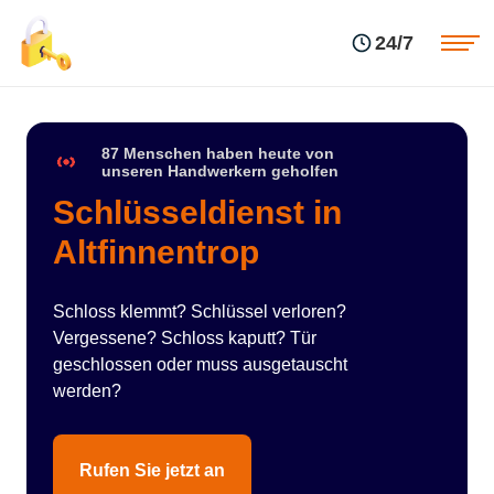
Einsatzgebiete
Preise
24/7
Über uns
Blog
Kontakte
Impressum
87 Menschen haben heute von
unseren Handwerkern geholfen
Schlüsseldienst in
Altfinnentrop
Schloss klemmt? Schlüssel verloren?
Vergessene? Schloss kaputt? Tür
geschlossen oder muss ausgetauscht
werden?
Rufen Sie jetzt an