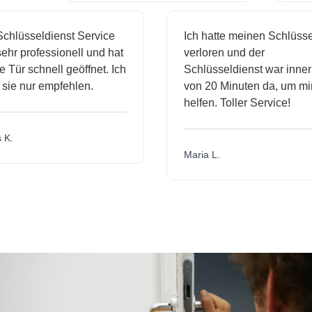
hlüsseldienst Service
Ich hatte meinen Schlüssel
hr professionell und hat
verloren und der
ür schnell geöffnet. Ich
Schlüsseldienst war innerh
ie nur empfehlen.
von 20 Minuten da, um mir 
helfen. Toller Service!
.
Maria L.