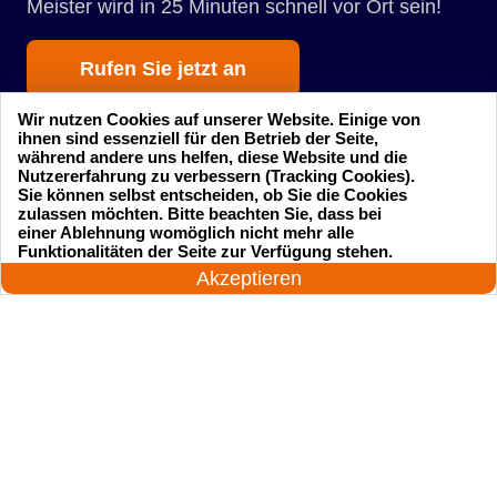
Meister wird in 25 Minuten schnell vor Ort sein!
Rufen Sie jetzt an
Wir nutzen Cookies auf unserer Website. Einige von
ihnen sind essenziell für den Betrieb der Seite,
während andere uns helfen, diese Website und die
Nutzererfahrung zu verbessern (Tracking Cookies).
Sie können selbst entscheiden, ob Sie die Cookies
zulassen möchten. Bitte beachten Sie, dass bei
einer Ablehnung womöglich nicht mehr alle
Startseite
Einsatzgebiete
24 Stunden am Tag
Funktionalitäten der Seite zur Verfügung stehen.
Jetzt anrufen!
Akzeptieren
Preise
Kontakte
Impressum
Sitemap