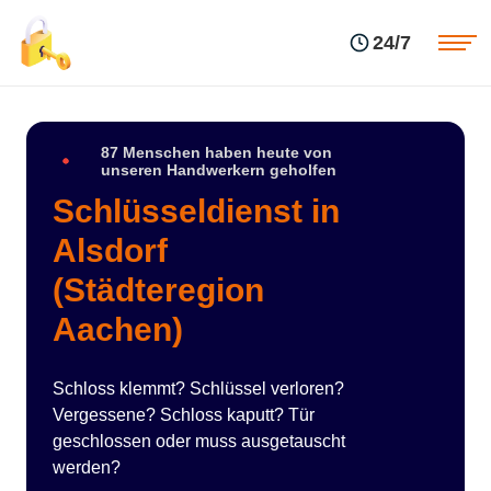
Einsatzgebiete
Preise
24/7
Über uns
Blog
Kontakte
Impressum
87 Menschen haben heute von
unseren Handwerkern geholfen
Schlüsseldienst in
Alsdorf
(Städteregion
Aachen)
Schloss klemmt? Schlüssel verloren?
Vergessene? Schloss kaputt? Tür
geschlossen oder muss ausgetauscht
werden?