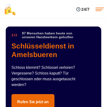
Einsatzgebiete
Preise
24/7
Über uns
Blog
Kontakte
Impressum
87 Menschen haben heute von
unseren Handwerkern geholfen
Schlüsseldienst in
Amelsbueren
Schloss klemmt? Schlüssel verloren?
Vergessene? Schloss kaputt? Tür
geschlossen oder muss ausgetauscht
werden?
Rufen Sie jetzt an