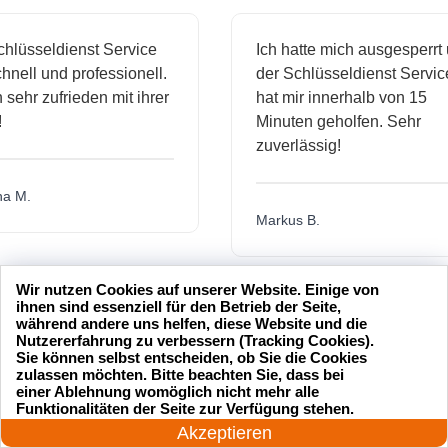
sseldienst Service
Ich hatte mich ausgesperrt und
ll und professionell.
der Schlüsseldienst Service
hr zufrieden mit ihrer
hat mir innerhalb von 15
Minuten geholfen. Sehr
zuverlässig!
.
Markus B.
Wir nutzen Cookies auf unserer Website. Einige von
ässige
Sehr guter Service! Der
ihnen sind essenziell für den Betrieb der Seite,
während andere uns helfen, diese Website und die
ienst hat
Schlüsseldienst war freundlich
Nutzererfahrung zu verbessern (Tracking Cookies).
 mich
und hat mir schnell geholfen,
Sie können selbst entscheiden, ob Sie die Cookies
zulassen möchten. Bitte beachten Sie, dass bei
als ich meine Schlüssel
einer Ablehnung womöglich nicht mehr alle
24 Stunden am Tag
verloren hatte.
Funktionalitäten der Seite zur Verfügung stehen.
Jetzt anrufen!
Akzeptieren