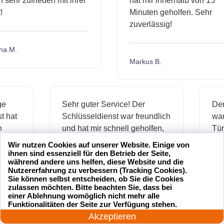
hr zufrieden mit ihrer
hat mir innerhalb von 15
Minuten geholfen. Sehr
zuverlässig!
.
Markus B.
ässige
Sehr guter Service! Der
ienst hat
Schlüsseldienst war freundlich
 mich
und hat mir schnell geholfen,
als ich meine Schlüssel
Wir nutzen Cookies auf unserer Website. Einige von
verloren hatte.
ihnen sind essenziell für den Betrieb der Seite,
während andere uns helfen, diese Website und die
Nutzererfahrung zu verbessern (Tracking Cookies).
Sie können selbst entscheiden, ob Sie die Cookies
zulassen möchten. Bitte beachten Sie, dass bei
Jonas M.
einer Ablehnung womöglich nicht mehr alle
24 Stunden am Tag
Funktionalitäten der Seite zur Verfügung stehen.
Jetzt anrufen!
Akzeptieren