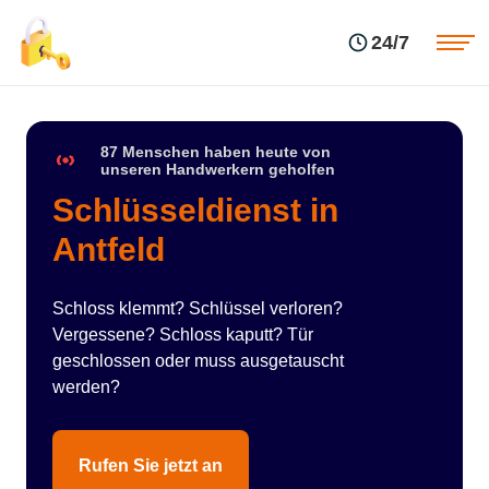
Einsatzgebiete
Preise
24/7
Über uns
Blog
Kontakte
Impressum
87 Menschen haben heute von
unseren Handwerkern geholfen
Schlüsseldienst in
Antfeld
Schloss klemmt? Schlüssel verloren?
Vergessene? Schloss kaputt? Tür
geschlossen oder muss ausgetauscht
werden?
Rufen Sie jetzt an