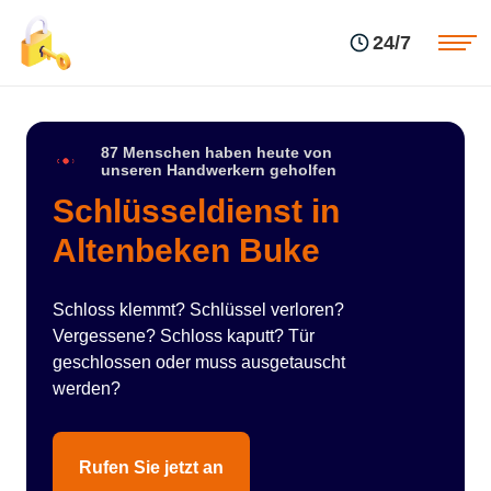
Einsatzgebiete
Preise
24/7
Über uns
Blog
Kontakte
Impressum
87 Menschen haben heute von
unseren Handwerkern geholfen
Schlüsseldienst in
Altenbeken Buke
Schloss klemmt? Schlüssel verloren?
Vergessene? Schloss kaputt? Tür
geschlossen oder muss ausgetauscht
werden?
Rufen Sie jetzt an