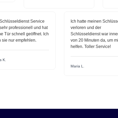
chlüsseldienst Service
Ich hatte meinen Schlüsse
ehr professionell und hat
verloren und der
 Tür schnell geöffnet. Ich
Schlüsseldienst war inner
sie nur empfehlen.
von 20 Minuten da, um mir
helfen. Toller Service!
 K.
Maria L.