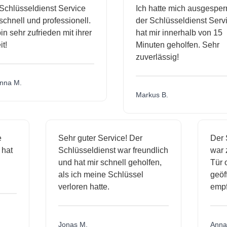
chlüsseldienst Service
Ich hatte mich ausgesperr
chnell und professionell.
der Schlüsseldienst Servi
in sehr zufrieden mit ihrer
hat mir innerhalb von 15
t!
Minuten geholfen. Sehr
zuverlässig!
na M.
Markus B.
ge
Sehr guter Service! Der
Der
t hat
Schlüsseldienst war freundlich
war
h
und hat mir schnell geholfen,
Tür
als ich meine Schlüssel
geö
verloren hatte.
emp
Jonas M.
Ann