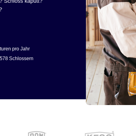
? Schloss kaputt?
?
uren pro Jahr
578 Schlossern