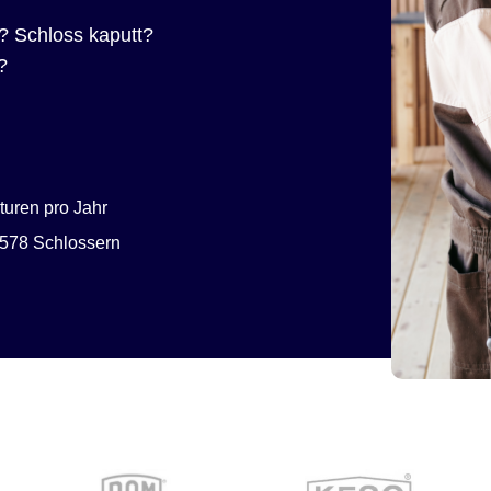
? Schloss kaputt?
?
uren pro Jahr
578 Schlossern