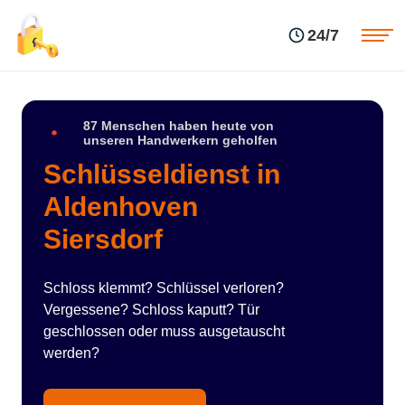
Einsatzgebiete
Preise
24/7
Über uns
Blog
Kontakte
Impressum
87 Menschen haben heute von
unseren Handwerkern geholfen
Schlüsseldienst in
Aldenhoven
Siersdorf
Schloss klemmt? Schlüssel verloren?
Vergessene? Schloss kaputt? Tür
geschlossen oder muss ausgetauscht
werden?