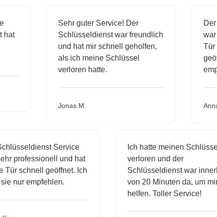
ige
Sehr guter Service! Der
De
st hat
Schlüsseldienst war freundlich
wa
ch
und hat mir schnell geholfen,
T
als ich meine Schlüssel
ge
verloren hatte.
em
Jonas M.
An
hlüsseldienst Service
Ich hatte meinen Schlüssel
hr professionell und hat
verloren und der
ür schnell geöffnet. Ich
Schlüsseldienst war innerh
ie nur empfehlen.
von 20 Minuten da, um mir 
helfen. Toller Service!