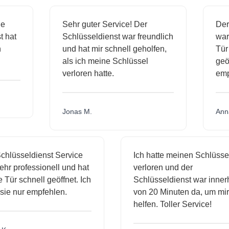
sige
Sehr guter Service! Der
D
nst hat
Schlüsseldienst war freundlich
w
ich
und hat mir schnell geholfen,
T
als ich meine Schlüssel
g
verloren hatte.
e
Jonas M.
A
hlüsseldienst Service
Ich hatte meinen Schlüssel
r professionell und hat
verloren und der
ür schnell geöffnet. Ich
Schlüsseldienst war innerha
e nur empfehlen.
von 20 Minuten da, um mir 
helfen. Toller Service!