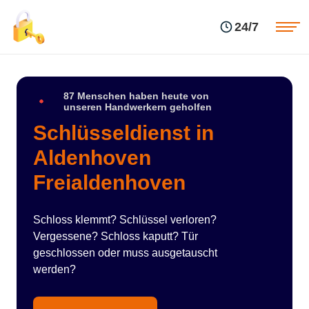
Einsatzgebiete
Preise
24/7
Über uns
Blog
Kontakte
Impressum
87 Menschen haben heute von
unseren Handwerkern geholfen
Schlüsseldienst in
Aldenhoven
Freialdenhoven
Schloss klemmt? Schlüssel verloren?
Vergessene? Schloss kaputt? Tür
geschlossen oder muss ausgetauscht
werden?