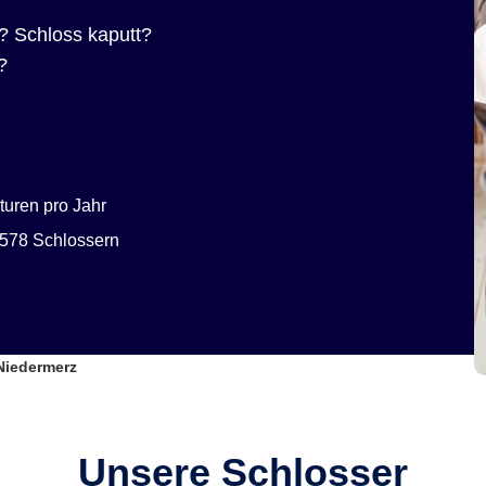
? Schloss kaputt?
?
uren pro Jahr
578 Schlossern
Niedermerz
Unsere Schlosser