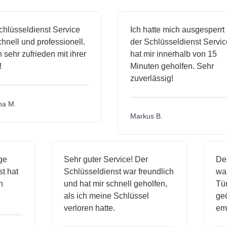
sseldienst Service
Ich hatte mich ausgesperrt und
ll und professionell.
der Schlüsseldienst Service
hr zufrieden mit ihrer
hat mir innerhalb von 15
Minuten geholfen. Sehr
zuverlässig!
.
Markus B.
ässige
Sehr guter Service! Der
ienst hat
Schlüsseldienst war freundlich
 mich
und hat mir schnell geholfen,
als ich meine Schlüssel
verloren hatte.