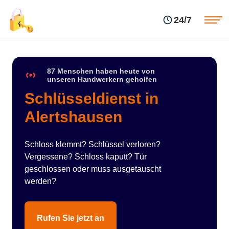
Einsatzgebiete
Preise
24/7
Über uns
Blog
Kontakte
Impressum
87 Menschen haben heute von
unseren Handwerkern geholfen
Schlüsseldienst in
Alertshausen
Schloss klemmt? Schlüssel verloren?
Vergessene? Schloss kaputt? Tür
geschlossen oder muss ausgetauscht
werden?
Rufen Sie jetzt an