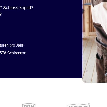
? Schloss kaputt?
?
uren pro Jahr
578 Schlossern