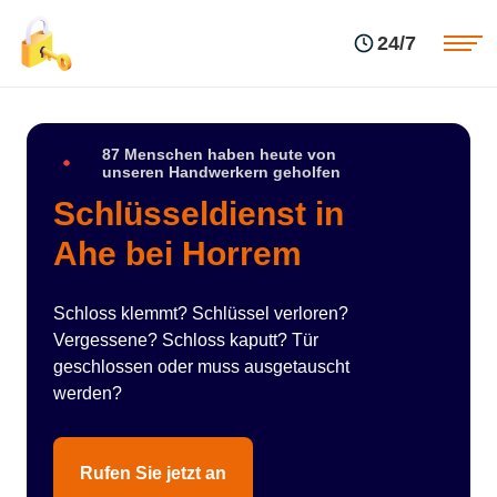
Einsatzgebiete
Preise
24/7
Über uns
Blog
Kontakte
Impressum
87 Menschen haben heute von
unseren Handwerkern geholfen
Schlüsseldienst in
Ahe bei Horrem
Schloss klemmt? Schlüssel verloren?
Vergessene? Schloss kaputt? Tür
geschlossen oder muss ausgetauscht
werden?
Rufen Sie jetzt an