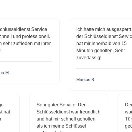
hlüsseldienst Service
Ich hatte mich ausgesperrt 
nell und professionell.
der Schlüsseldienst Service
 sehr zufrieden mit ihrer
hat mir innerhalb von 15
Minuten geholfen. Sehr
zuverlässig!
a M.
Markus B.
sige
Sehr guter Service! Der
D
nst hat
Schlüsseldienst war freundlich
w
ich
und hat mir schnell geholfen,
T
als ich meine Schlüssel
g