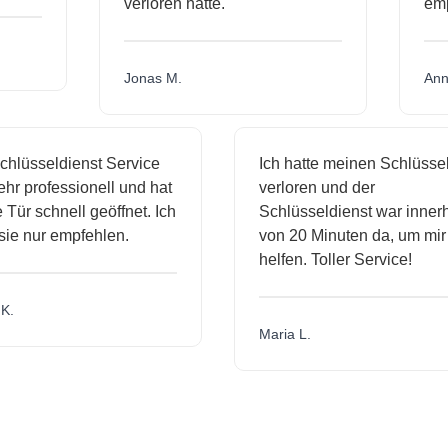
verloren hatte.
e
Jonas M.
A
hlüsseldienst Service
Ich hatte meinen Schlüssel
r professionell und hat
verloren und der
ür schnell geöffnet. Ich
Schlüsseldienst war innerha
e nur empfehlen.
von 20 Minuten da, um mir 
helfen. Toller Service!
.
Maria L.