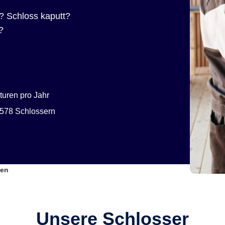
? Schloss kaputt?
?
uren pro Jahr
578 Schlossern
len
Unsere Schlosser