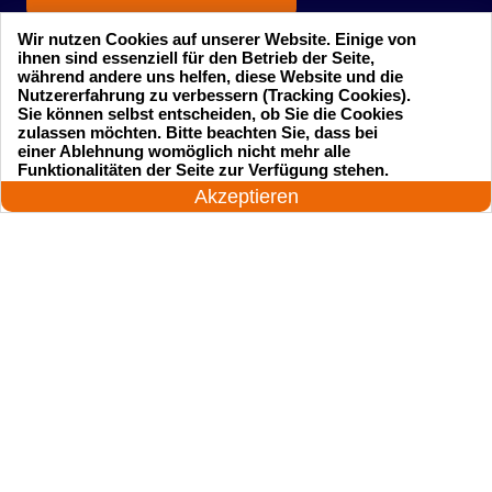
Wir nutzen Cookies auf unserer Website. Einige von
ihnen sind essenziell für den Betrieb der Seite,
während andere uns helfen, diese Website und die
Nutzererfahrung zu verbessern (Tracking Cookies).
Sie können selbst entscheiden, ob Sie die Cookies
zulassen möchten. Bitte beachten Sie, dass bei
einer Ablehnung womöglich nicht mehr alle
Startseite
Einsatzgebiete
24 Stunden am Tag
Funktionalitäten der Seite zur Verfügung stehen.
Jetzt anrufen!
Akzeptieren
Preise
Kontakte
Impressum
Sitemap