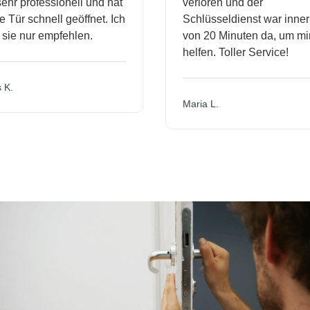
hr professionell und hat
verloren und der
ür schnell geöffnet. Ich
Schlüsseldienst war innerh
ie nur empfehlen.
von 20 Minuten da, um mir 
helfen. Toller Service!
.
Maria L.