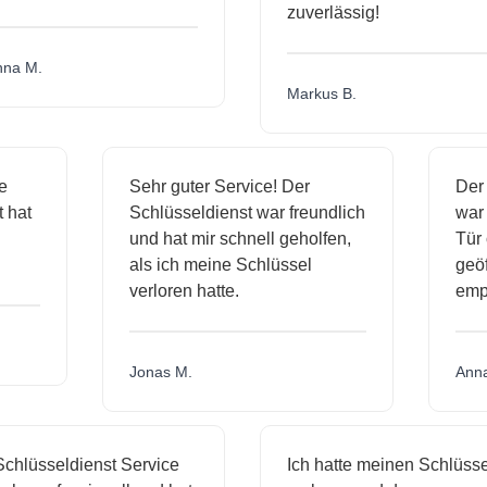
zuverlässig!
a M.
Markus B.
ige
Sehr guter Service! Der
De
st hat
Schlüsseldienst war freundlich
wa
ch
und hat mir schnell geholfen,
T
als ich meine Schlüssel
ge
verloren hatte.
em
Jonas M.
An
hlüsseldienst Service
Ich hatte meinen Schlüssel