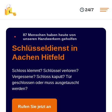
Einsatzgebiete
Preise
24/7
Über uns
Blog
Kontakte
Impressum
87 Menschen haben heute von
unseren Handwerkern geholfen
Schlüsseldienst in
Aachen Hitfeld
Schloss klemmt? Schlüssel verloren?
Vergessene? Schloss kaputt? Tür
geschlossen oder muss ausgetauscht
werden?
Rufen Sie jetzt an