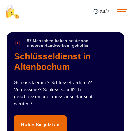
Einsatzgebiete
Preise
24/7
Über uns
Blog
Kontakte
Impressum
87 Menschen haben heute von
unseren Handwerkern geholfen
Schlüsseldienst in
Altenbochum
Schloss klemmt? Schlüssel verloren?
Vergessene? Schloss kaputt? Tür
geschlossen oder muss ausgetauscht
werden?
Rufen Sie jetzt an