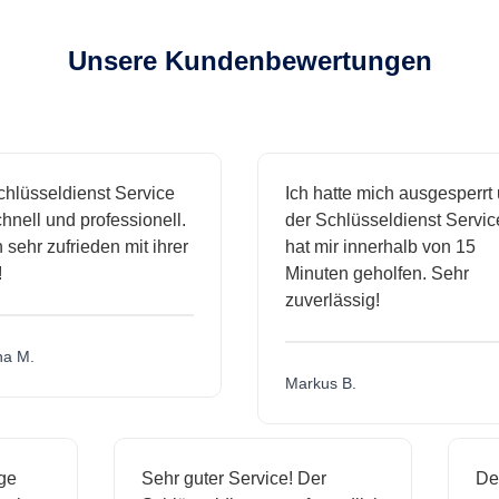
Unsere Kundenbewertungen
sseldienst Service
Ich hatte mich ausgesperrt und
l und professionell.
der Schlüsseldienst Service
hr zufrieden mit ihrer
hat mir innerhalb von 15
Minuten geholfen. Sehr
zuverlässig!
.
Markus B.
ässige
Sehr guter Service! Der