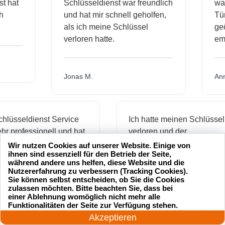
ienst hat
Schlüsseldienst war freundlich
 mich
und hat mir schnell geholfen,
als ich meine Schlüssel
verloren hatte.
Jonas M.
sseldienst Service
Ich hatte meinen Schlüssel
rofessionell und hat
verloren und der
schnell geöffnet. Ich
Schlüsseldienst war innerhalb
Wir nutzen Cookies auf unserer Website. Einige von
ihnen sind essenziell für den Betrieb der Seite,
nur empfehlen.
von 20 Minuten da, um mir zu
während andere uns helfen, diese Website und die
helfen. Toller Service!
Nutzererfahrung zu verbessern (Tracking Cookies).
Sie können selbst entscheiden, ob Sie die Cookies
zulassen möchten. Bitte beachten Sie, dass bei
einer Ablehnung womöglich nicht mehr alle
24 Stunden am Tag
Funktionalitäten der Seite zur Verfügung stehen.
Maria L.
Jetzt anrufen!
Akzeptieren