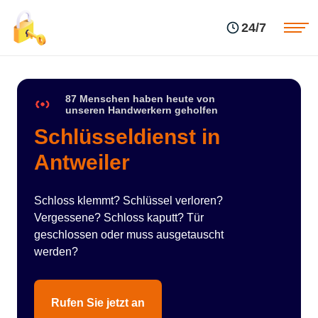
Einsatzgebiete
Preise
24/7
Über uns
Blog
Kontakte
Impressum
87 Menschen haben heute von
unseren Handwerkern geholfen
Schlüsseldienst in
Antweiler
Schloss klemmt? Schlüssel verloren?
Vergessene? Schloss kaputt? Tür
geschlossen oder muss ausgetauscht
werden?
Rufen Sie jetzt an