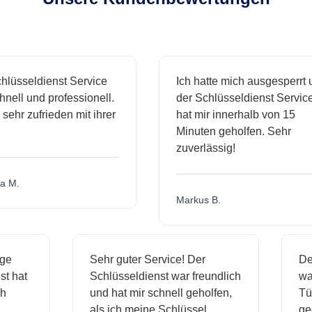
lüsseldienst Service
Ich hatte mich ausgesperrt u
nell und professionell.
der Schlüsseldienst Service
sehr zufrieden mit ihrer
hat mir innerhalb von 15
Minuten geholfen. Sehr
zuverlässig!
 M.
Markus B.
sige
Sehr guter Service! Der
D
nst hat
Schlüsseldienst war freundlich
w
ich
und hat mir schnell geholfen,
T
als ich meine Schlüssel
g