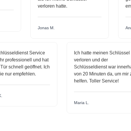
verloren hatte.
e
Jonas M.
A
lüsseldienst Service
Ich hatte meinen Schlüssel
r professionell und hat
verloren und der
r schnell geöffnet. Ich
Schlüsseldienst war innerha
e nur empfehlen.
von 20 Minuten da, um mir z
helfen. Toller Service!
Maria L.