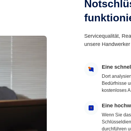
Notschlüs
funktioni
Servicequalität, Rea
unsere Handwerker 
Eine schne
Dort analysie
Bedürfnisse u
kostenloses A
Eine hochwe
Wenn Sie das
Schlüsseldiens
durchführen u