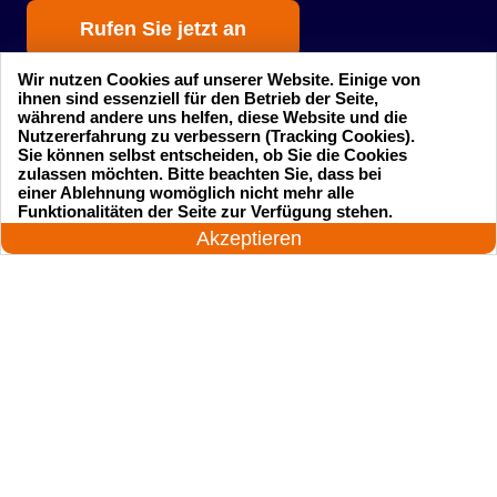
Rufen Sie jetzt an
Wir nutzen Cookies auf unserer Website. Einige von
ihnen sind essenziell für den Betrieb der Seite,
während andere uns helfen, diese Website und die
Nutzererfahrung zu verbessern (Tracking Cookies).
Sie können selbst entscheiden, ob Sie die Cookies
zulassen möchten. Bitte beachten Sie, dass bei
einer Ablehnung womöglich nicht mehr alle
Startseite
Einsatzgebiete
24 Stunden am Tag
Funktionalitäten der Seite zur Verfügung stehen.
Jetzt anrufen!
Akzeptieren
Preise
Kontakte
Impressum
Sitemap