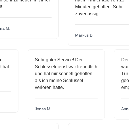
Minuten geholfen. Sehr
zuverlässig!
a M.
Markus B.
ige
Sehr guter Service! Der
De
nst hat
Schlüsseldienst war freundlich
wa
ch
und hat mir schnell geholfen,
T
als ich meine Schlüssel
ge
verloren hatte.
e
Jonas M.
An