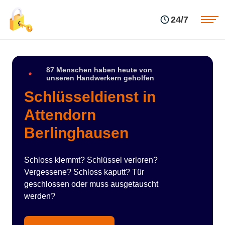
Einsatzgebiete
Preise
24/7
Über uns
Blog
Kontakte
Impressum
87 Menschen haben heute von
unseren Handwerkern geholfen
Schlüsseldienst in
Attendorn
Berlinghausen
Schloss klemmt? Schlüssel verloren?
Vergessene? Schloss kaputt? Tür
geschlossen oder muss ausgetauscht
werden?