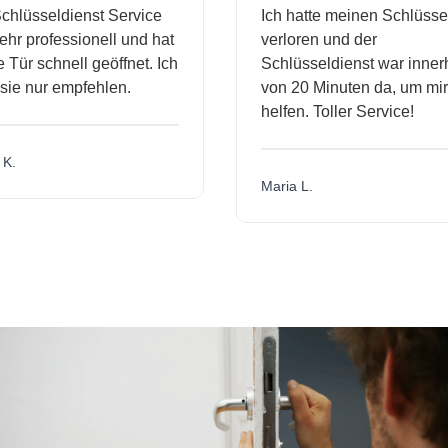
hlüsseldienst Service
Ich hatte meinen Schlüssel
r professionell und hat
verloren und der
ür schnell geöffnet. Ich
Schlüsseldienst war innerh
ie nur empfehlen.
von 20 Minuten da, um mir 
helfen. Toller Service!
.
Maria L.