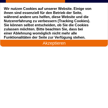
Wir nutzen Cookies auf unserer Website. Einige von
ihnen sind essenziell für den Betrieb der Seite,
während andere uns helfen, diese Website und die
Nutzererfahrung zu verbessern (Tracking Cookies).
Sie können selbst entscheiden, ob Sie die Cookies
zulassen möchten. Bitte beachten Sie, dass bei
einer Ablehnung womöglich nicht mehr alle
Startseite
Einsatzgebiete
24 Stunden am Tag
Funktionalitäten der Seite zur Verfügung stehen.
Jetzt anrufen!
Akzeptieren
Preise
Kontakte
Impressum
Sitemap