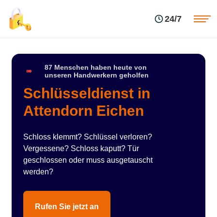
Einsatzgebiete
Preise
24/7
Über uns
Blog
Kontakte
Impressum
87 Menschen haben heute von
unseren Handwerkern geholfen
Schlüsseldienst in
Attendorn Eichen
Schloss klemmt? Schlüssel verloren?
Vergessene? Schloss kaputt? Tür
geschlossen oder muss ausgetauscht
werden?
Rufen Sie jetzt an