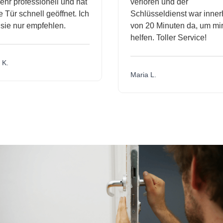
hr professionell und hat
verloren und der
Tür schnell geöffnet. Ich
Schlüsseldienst war innerh
ie nur empfehlen.
von 20 Minuten da, um mir 
helfen. Toller Service!
K.
Maria L.