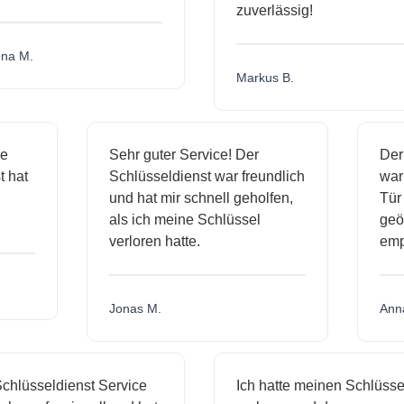
zuverlässig!
a M.
Markus B.
ige
Sehr guter Service! Der
De
st hat
Schlüsseldienst war freundlich
wa
ch
und hat mir schnell geholfen,
Tü
als ich meine Schlüssel
ge
verloren hatte.
em
Jonas M.
An
hlüsseldienst Service
Ich hatte meinen Schlüssel