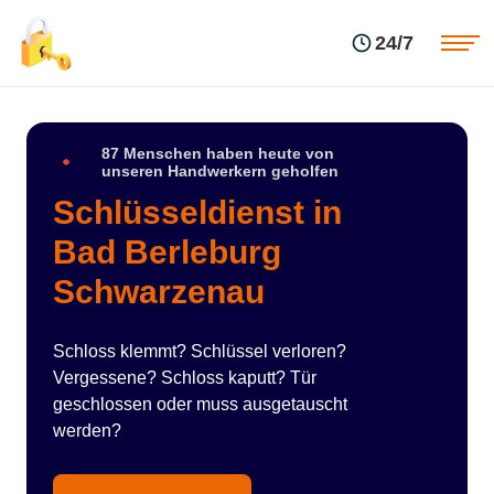
Einsatzgebiete
Preise
24/7
Über uns
Blog
Kontakte
Impressum
87 Menschen haben heute von
unseren Handwerkern geholfen
Schlüsseldienst in
Bad Berleburg
Schwarzenau
Schloss klemmt? Schlüssel verloren?
Vergessene? Schloss kaputt? Tür
geschlossen oder muss ausgetauscht
werden?