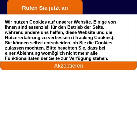
Rufen Sie jetzt an
Wir nutzen Cookies auf unserer Website. Einige von
ihnen sind essenziell für den Betrieb der Seite,
während andere uns helfen, diese Website und die
Nutzererfahrung zu verbessern (Tracking Cookies).
Sie können selbst entscheiden, ob Sie die Cookies
zulassen möchten. Bitte beachten Sie, dass bei
einer Ablehnung womöglich nicht mehr alle
Startseite
Einsatzgebiete
24 Stunden am Tag
Funktionalitäten der Seite zur Verfügung stehen.
Jetzt anrufen!
Akzeptieren
Preise
Kontakte
Impressum
Sitemap