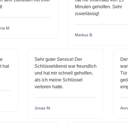
Minuten geholfen. Sehr
zuverlässig!
a M.
Markus B.
ige
Sehr guter Service! Der
De
st hat
Schlüsseldienst war freundlich
wa
ch
und hat mir schnell geholfen,
Tü
als ich meine Schlüssel
ge
verloren hatte.
em
Jonas M.
An