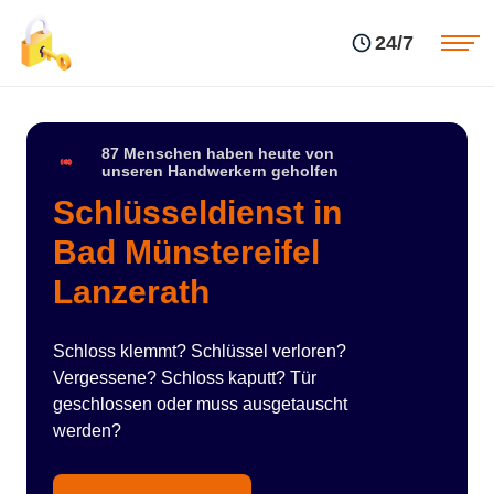
Einsatzgebiete
Preise
24/7
Über uns
Blog
Kontakte
Impressum
87 Menschen haben heute von
unseren Handwerkern geholfen
Schlüsseldienst in
Bad Münstereifel
Lanzerath
Schloss klemmt? Schlüssel verloren?
Vergessene? Schloss kaputt? Tür
geschlossen oder muss ausgetauscht
werden?