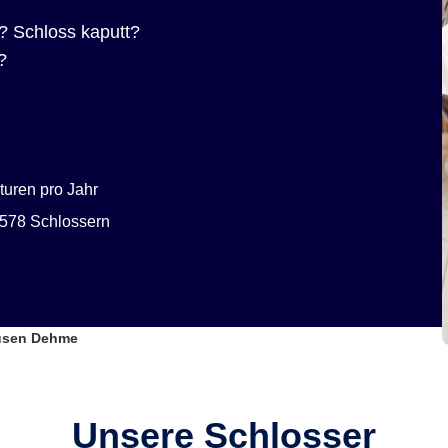
? Schloss kaputt?
?
uren pro Jahr
578 Schlossern
usen Dehme
Unsere Schlosser