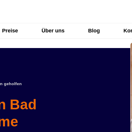
Preise
Über uns
Blog
Kon
n geholfen
in Bad
hme