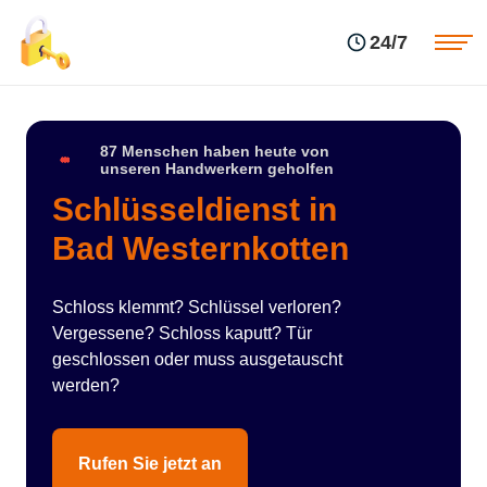
Einsatzgebiete
Preise
24/7
Über uns
Blog
Kontakte
Impressum
87 Menschen haben heute von
unseren Handwerkern geholfen
Schlüsseldienst in
Bad Westernkotten
Schloss klemmt? Schlüssel verloren?
Vergessene? Schloss kaputt? Tür
geschlossen oder muss ausgetauscht
werden?
Rufen Sie jetzt an