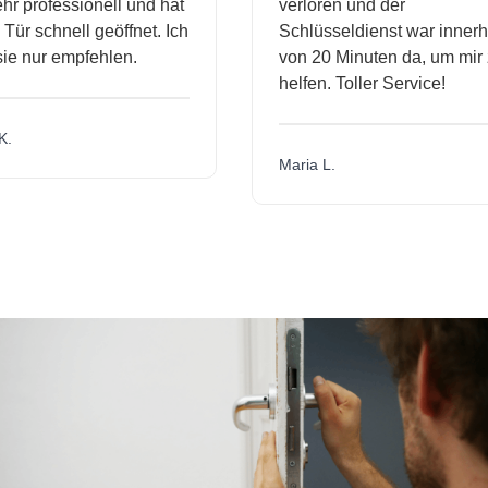
r professionell und hat
verloren und der
ür schnell geöffnet. Ich
Schlüsseldienst war innerha
e nur empfehlen.
von 20 Minuten da, um mir z
helfen. Toller Service!
.
Maria L.