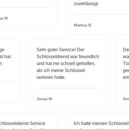
zuverlässig!
 M.
Markus B.
sige
Sehr guter Service! Der
D
nst hat
Schlüsseldienst war freundlich
w
ich
und hat mir schnell geholfen,
T
als ich meine Schlüssel
g
verloren hatte.
e
Jonas M.
A
lüsseldienst Service
Ich hatte meinen Schlüssel