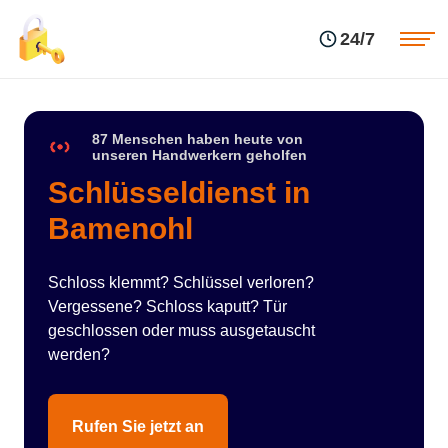
Einsatzgebiete
Preise
24/7
Über uns
Blog
Kontakte
Impressum
87 Menschen haben heute von
unseren Handwerkern geholfen
Schlüsseldienst in
Bamenohl
Schloss klemmt? Schlüssel verloren?
Vergessene? Schloss kaputt? Tür
geschlossen oder muss ausgetauscht
werden?
Rufen Sie jetzt an