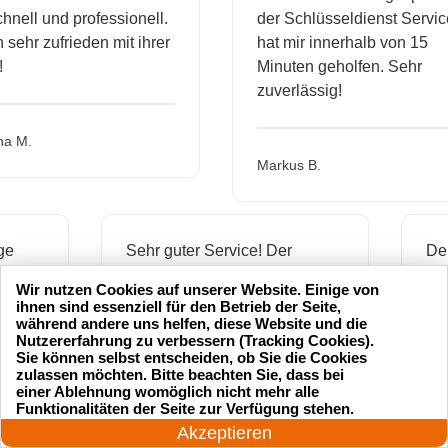
ll und professionell.
der Schlüsseldienst Service
hr zufrieden mit ihrer
hat mir innerhalb von 15
Minuten geholfen. Sehr
zuverlässig!
.
Markus B.
ässige
Sehr guter Service! Der
ienst hat
Schlüsseldienst war freundlich
Wir nutzen Cookies auf unserer Website. Einige von
 mich
und hat mir schnell geholfen,
ihnen sind essenziell für den Betrieb der Seite,
als ich meine Schlüssel
während andere uns helfen, diese Website und die
Nutzererfahrung zu verbessern (Tracking Cookies).
verloren hatte.
Sie können selbst entscheiden, ob Sie die Cookies
zulassen möchten. Bitte beachten Sie, dass bei
einer Ablehnung womöglich nicht mehr alle
24 Stunden am Tag
Funktionalitäten der Seite zur Verfügung stehen.
Jonas M.
Jetzt anrufen!
Akzeptieren