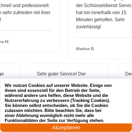
l und professionell.
der Schlüsseldienst Service
hr zufrieden mit ihrer
hat mir innerhalb von 15
Minuten geholfen. Sehr
zuverlässig!
.
Markus B.
ässige
Sehr guter Service! Der
ienst hat
Schlüsseldienst war freundlich
Wir nutzen Cookies auf unserer Website. Einige von
 mich
und hat mir schnell geholfen,
ihnen sind essenziell für den Betrieb der Seite,
als ich meine Schlüssel
während andere uns helfen, diese Website und die
Nutzererfahrung zu verbessern (Tracking Cookies).
verloren hatte.
Sie können selbst entscheiden, ob Sie die Cookies
zulassen möchten. Bitte beachten Sie, dass bei
einer Ablehnung womöglich nicht mehr alle
24 Stunden am Tag
Funktionalitäten der Seite zur Verfügung stehen.
Jonas M.
Jetzt anrufen!
Akzeptieren