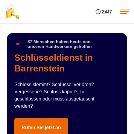
Einsatzgebiete
Preise
24/7
Über uns
Blog
Kontakte
Impressum
87 Menschen haben heute von
unseren Handwerkern geholfen
Schlüsseldienst in
Barrenstein
Schloss klemmt? Schlüssel verloren?
Vergessene? Schloss kaputt? Tür
geschlossen oder muss ausgetauscht
werden?
Rufen Sie jetzt an