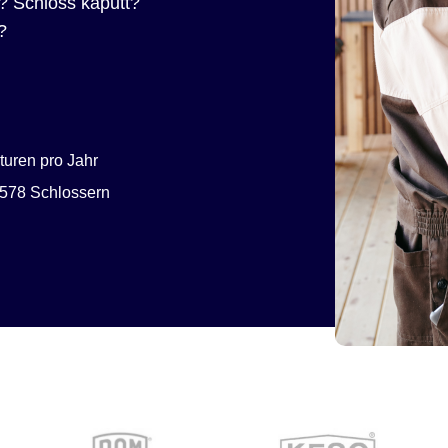
? Schloss kaputt?
?
uren pro Jahr
578 Schlossern