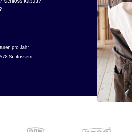
? Schloss kaputt?
?
uren pro Jahr
578 Schlossern