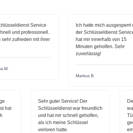
sseldienst Service
Ich hatte mich ausgesperrt und
ll und professionell.
der Schlüsseldienst Service
hr zufrieden mit ihrer
hat mir innerhalb von 15
Minuten geholfen. Sehr
zuverlässig!
.
Markus B.
ässige
Sehr guter Service! Der
ienst hat
Schlüsseldienst war freundlich
 mich
und hat mir schnell geholfen,
als ich meine Schlüssel
verloren hatte.