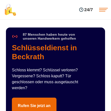
Einsatzgebiete
Preise
24/7
Über uns
Blog
Kontakte
Impressum
87 Menschen haben heute von
unseren Handwerkern geholfen
Schlüsseldienst in
Beckrath
Schloss klemmt? Schlüssel verloren?
Vergessene? Schloss kaputt? Tür
geschlossen oder muss ausgetauscht
werden?
Rufen Sie jetzt an