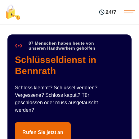
Einsatzgebiete
Preise
24/7
Über uns
Blog
Kontakte
Impressum
87 Menschen haben heute von
unseren Handwerkern geholfen
Schlüsseldienst in
Bennrath
Schloss klemmt? Schlüssel verloren?
Vergessene? Schloss kaputt? Tür
geschlossen oder muss ausgetauscht
werden?
Rufen Sie jetzt an