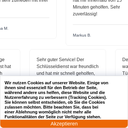
r zufrieden mit ihrer
hat mir innerhalb von 15
Minuten geholfen. Sehr
zuverlässig!
.
Markus B.
ässige
Sehr guter Service! Der
dienst hat
Schlüsseldienst war freundlich
h mich
und hat mir schnell geholfen,
als ich meine Schlüssel
Wir nutzen Cookies auf unserer Website. Einige von
verloren hatte.
ihnen sind essenziell für den Betrieb der Seite,
während andere uns helfen, diese Website und die
Nutzererfahrung zu verbessern (Tracking Cookies).
Sie können selbst entscheiden, ob Sie die Cookies
zulassen möchten. Bitte beachten Sie, dass bei
Jonas M.
einer Ablehnung womöglich nicht mehr alle
24 Stunden am Tag
Funktionalitäten der Seite zur Verfügung stehen.
Jetzt anrufen!
Akzeptieren