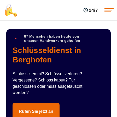
Einsatzgebiete
Preise
24/7
Über uns
Blog
Kontakte
Impressum
87 Menschen haben heute von
unseren Handwerkern geholfen
Schlüsseldienst in
Berghofen
Schloss klemmt? Schlüssel verloren?
Vergessene? Schloss kaputt? Tür
geschlossen oder muss ausgetauscht
werden?
Rufen Sie jetzt an