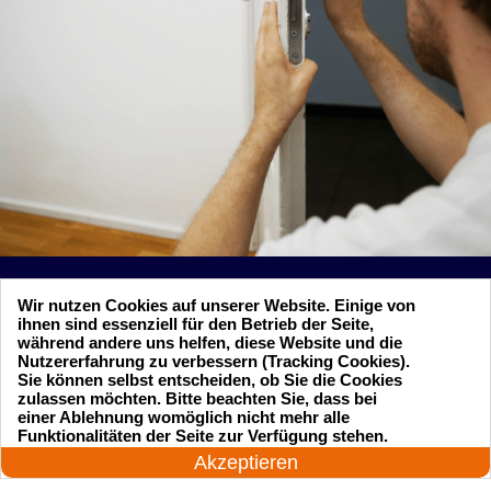
Wir nutzen Cookies auf unserer Website. Einige von
ihnen sind essenziell für den Betrieb der Seite,
Suchen Sie einen Schlüsseldienst
während andere uns helfen, diese Website und die
Nutzererfahrung zu verbessern (Tracking Cookies).
zu einem vernünftigen Preis?
Sie können selbst entscheiden, ob Sie die Cookies
zulassen möchten. Bitte beachten Sie, dass bei
einer Ablehnung womöglich nicht mehr alle
24 Stunden am Tag
Funktionalitäten der Seite zur Verfügung stehen.
Rufen Sie uns an und unser professioneller
Jetzt anrufen!
Akzeptieren
Meister wird in 25 Minuten schnell vor Ort sein!