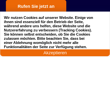
Rufen Sie jetzt an
Wir nutzen Cookies auf unserer Website. Einige von
ihnen sind essenziell für den Betrieb der Seite,
während andere uns helfen, diese Website und die
Nutzererfahrung zu verbessern (Tracking Cookies).
Sie können selbst entscheiden, ob Sie die Cookies
zulassen möchten. Bitte beachten Sie, dass bei
einer Ablehnung womöglich nicht mehr alle
Startseite
Einsatzgebiete
24 Stunden am Tag
Funktionalitäten der Seite zur Verfügung stehen.
Jetzt anrufen!
Akzeptieren
Preise
Kontakte
Impressum
Sitemap