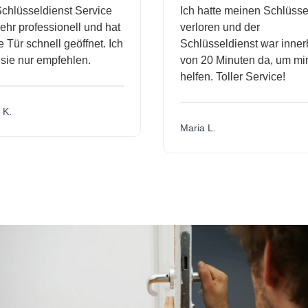
hlüsseldienst Service
Ich hatte meinen Schlüssel
hr professionell und hat
verloren und der
ür schnell geöffnet. Ich
Schlüsseldienst war innerh
ie nur empfehlen.
von 20 Minuten da, um mir 
helfen. Toller Service!
.
Maria L.