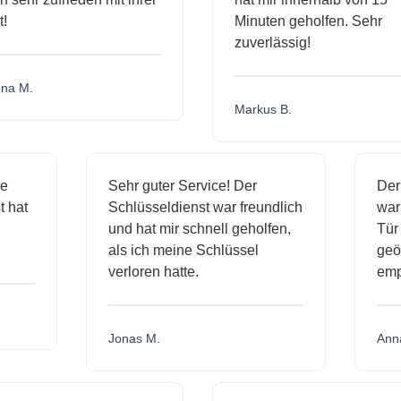
Minuten geholfen. Sehr
zuverlässig!
a M.
Markus B.
ige
Sehr guter Service! Der
De
st hat
Schlüsseldienst war freundlich
wa
ch
und hat mir schnell geholfen,
T
als ich meine Schlüssel
ge
verloren hatte.
em
Jonas M.
An