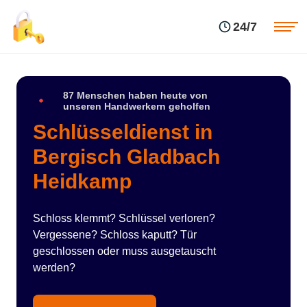
Einsatzgebiete
Preise
24/7
Über uns
Blog
Kontakte
Impressum
87 Menschen haben heute von
unseren Handwerkern geholfen
Schlüsseldienst in
Bergisch Gladbach
Heidkamp
Schloss klemmt? Schlüssel verloren?
Vergessene? Schloss kaputt? Tür
geschlossen oder muss ausgetauscht
werden?