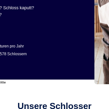
? Schloss kaputt?
?
uren pro Jahr
578 Schlossern
itte
Unsere Schlosser