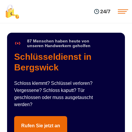
Einsatzgebiete
Preise
24/7
Über uns
Blog
Kontakte
Impressum
87 Menschen haben heute von
unseren Handwerkern geholfen
Schlüsseldienst in
Bergswick
Schloss klemmt? Schlüssel verloren?
Vergessene? Schloss kaputt? Tür
geschlossen oder muss ausgetauscht
werden?
Rufen Sie jetzt an