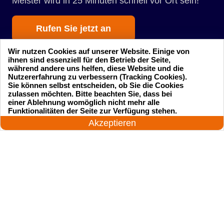
Meister wird in 25 Minuten schnell vor Ort sein!
Rufen Sie jetzt an
Wir nutzen Cookies auf unserer Website. Einige von
ihnen sind essenziell für den Betrieb der Seite,
während andere uns helfen, diese Website und die
Nutzererfahrung zu verbessern (Tracking Cookies).
Sie können selbst entscheiden, ob Sie die Cookies
zulassen möchten. Bitte beachten Sie, dass bei
einer Ablehnung womöglich nicht mehr alle
Startseite
Einsatzgebiete
24 Stunden am Tag
Funktionalitäten der Seite zur Verfügung stehen.
Jetzt anrufen!
Akzeptieren
Preise
Kontakte
Impressum
Sitemap