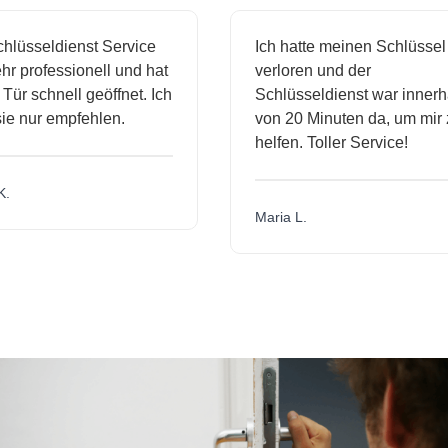
lüsseldienst Service
Ich hatte meinen Schlüssel
r professionell und hat
verloren und der
r schnell geöffnet. Ich
Schlüsseldienst war innerha
e nur empfehlen.
von 20 Minuten da, um mir z
helfen. Toller Service!
Maria L.