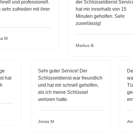
nell und professionell.
der Schlüsseldienst Service
sehr zufrieden mit ihrer
hat mir innerhalb von 15
Minuten geholfen. Sehr
zuverlässig!
 M.
Markus B.
sige
Sehr guter Service! Der
D
nst hat
Schlüsseldienst war freundlich
w
ich
und hat mir schnell geholfen,
T
als ich meine Schlüssel
g
verloren hatte.
e
Jonas M.
A