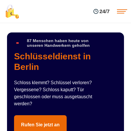
Einsatzgebiete
Preise
24/7
Über uns
Blog
Kontakte
Impressum
87 Menschen haben heute von
unseren Handwerkern geholfen
Schlüsseldienst in
Berlin
Schloss klemmt? Schlüssel verloren?
Vergessene? Schloss kaputt? Tür
geschlossen oder muss ausgetauscht
werden?
Rufen Sie jetzt an