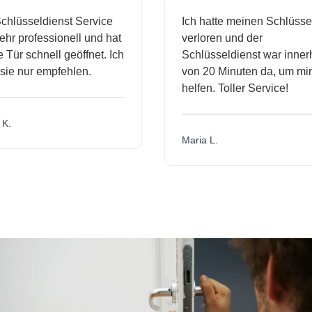
lüsseldienst Service
Ich hatte meinen Schlüssel
r professionell und hat
verloren und der
ür schnell geöffnet. Ich
Schlüsseldienst war innerha
e nur empfehlen.
von 20 Minuten da, um mir z
helfen. Toller Service!
.
Maria L.