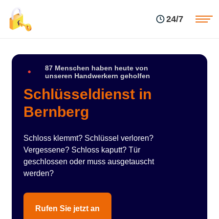
Einsatzgebiete
Preise
24/7
Über uns
Blog
Kontakte
Impressum
87 Menschen haben heute von
unseren Handwerkern geholfen
Schlüsseldienst in
Bernberg
Schloss klemmt? Schlüssel verloren?
Vergessene? Schloss kaputt? Tür
geschlossen oder muss ausgetauscht
werden?
Rufen Sie jetzt an