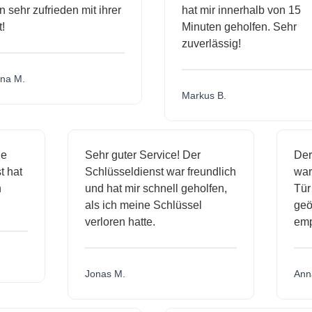
sehr zufrieden mit ihrer
hat mir innerhalb von 15
Minuten geholfen. Sehr
zuverlässig!
 M.
Markus B.
sige
Sehr guter Service! Der
D
nst hat
Schlüsseldienst war freundlich
w
ich
und hat mir schnell geholfen,
T
als ich meine Schlüssel
g
verloren hatte.
e
Jonas M.
A