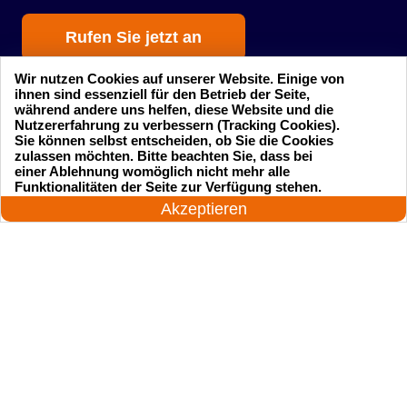
Rufen Sie jetzt an
Wir nutzen Cookies auf unserer Website. Einige von
ihnen sind essenziell für den Betrieb der Seite,
während andere uns helfen, diese Website und die
Nutzererfahrung zu verbessern (Tracking Cookies).
Sie können selbst entscheiden, ob Sie die Cookies
zulassen möchten. Bitte beachten Sie, dass bei
einer Ablehnung womöglich nicht mehr alle
Startseite
Einsatzgebiete
24 Stunden am Tag
Funktionalitäten der Seite zur Verfügung stehen.
Jetzt anrufen!
Akzeptieren
Preise
Kontakte
Impressum
Sitemap