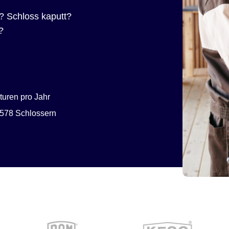
? Schloss kaputt?
?
uren pro Jahr
578 Schlossern