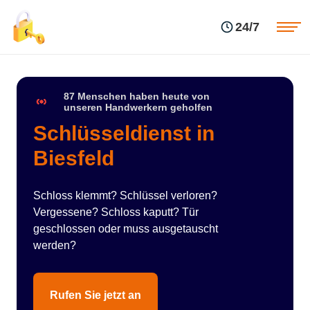
Einsatzgebiete
Preise
24/7
Über uns
Blog
Kontakte
Impressum
87 Menschen haben heute von
unseren Handwerkern geholfen
Schlüsseldienst in
Biesfeld
Schloss klemmt? Schlüssel verloren?
Vergessene? Schloss kaputt? Tür
geschlossen oder muss ausgetauscht
werden?
Rufen Sie jetzt an