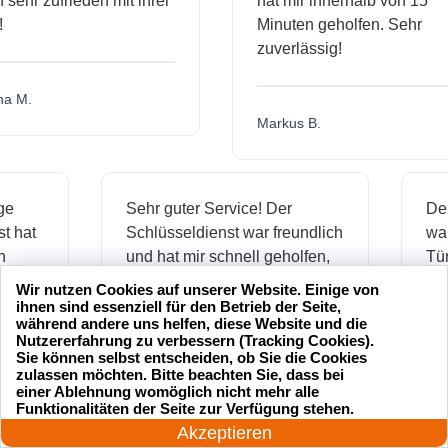
hr zufrieden mit ihrer
hat mir innerhalb von 15
Minuten geholfen. Sehr
zuverlässig!
.
Markus B.
ässige
Sehr guter Service! Der
dienst hat
Schlüsseldienst war freundlich
h mich
und hat mir schnell geholfen,
als ich meine Schlüssel
Wir nutzen Cookies auf unserer Website. Einige von
verloren hatte.
ihnen sind essenziell für den Betrieb der Seite,
während andere uns helfen, diese Website und die
Nutzererfahrung zu verbessern (Tracking Cookies).
Sie können selbst entscheiden, ob Sie die Cookies
zulassen möchten. Bitte beachten Sie, dass bei
Jonas M.
einer Ablehnung womöglich nicht mehr alle
24 Stunden am Tag
Funktionalitäten der Seite zur Verfügung stehen.
Jetzt anrufen!
Akzeptieren