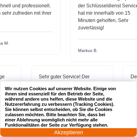
l und professionell.
der Schlüsseldienst Service
hr zufrieden mit ihrer
hat mir innerhalb von 15
Minuten geholfen. Sehr
zuverlässig!
.
Markus B.
ässige
Sehr guter Service! Der
dienst hat
Schlüsseldienst war freundlich
Wir nutzen Cookies auf unserer Website. Einige von
h mich
und hat mir schnell geholfen,
ihnen sind essenziell für den Betrieb der Seite,
als ich meine Schlüssel
während andere uns helfen, diese Website und die
Nutzererfahrung zu verbessern (Tracking Cookies).
verloren hatte.
Sie können selbst entscheiden, ob Sie die Cookies
zulassen möchten. Bitte beachten Sie, dass bei
einer Ablehnung womöglich nicht mehr alle
24 Stunden am Tag
Funktionalitäten der Seite zur Verfügung stehen.
Jonas M.
Jetzt anrufen!
Akzeptieren