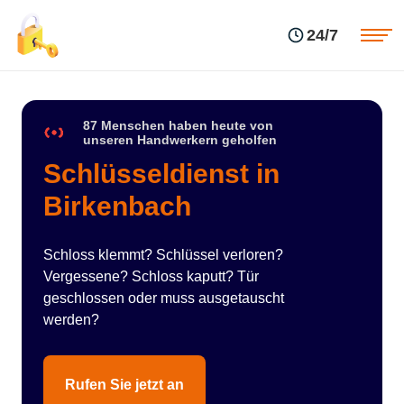
Einsatzgebiete
Preise
24/7
Über uns
Blog
Kontakte
Impressum
87 Menschen haben heute von
unseren Handwerkern geholfen
Schlüsseldienst in
Birkenbach
Schloss klemmt? Schlüssel verloren?
Vergessene? Schloss kaputt? Tür
geschlossen oder muss ausgetauscht
werden?
Rufen Sie jetzt an