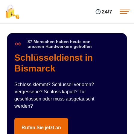
Einsatzgebiete
Preise
24/7
Über uns
Blog
Kontakte
Impressum
87 Menschen haben heute von
unseren Handwerkern geholfen
Schlüsseldienst in
Bismarck
Schloss klemmt? Schlüssel verloren?
Vergessene? Schloss kaputt? Tür
geschlossen oder muss ausgetauscht
werden?
Rufen Sie jetzt an