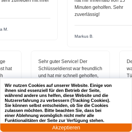
hr zufrieden mit ihrer
hat mir innerhalb von 15
Minuten geholfen. Sehr
zuverlässig!
.
Markus B.
ässige
Sehr guter Service! Der
dienst hat
Schlüsseldienst war freundlich
h mich
und hat mir schnell geholfen,
als ich meine Schlüssel
Wir nutzen Cookies auf unserer Website. Einige von
verloren hatte.
ihnen sind essenziell für den Betrieb der Seite,
während andere uns helfen, diese Website und die
Nutzererfahrung zu verbessern (Tracking Cookies).
Sie können selbst entscheiden, ob Sie die Cookies
zulassen möchten. Bitte beachten Sie, dass bei
Jonas M.
einer Ablehnung womöglich nicht mehr alle
24 Stunden am Tag
Funktionalitäten der Seite zur Verfügung stehen.
Jetzt anrufen!
Akzeptieren