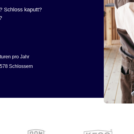
? Schloss kaputt?
?
uren pro Jahr
578 Schlossern