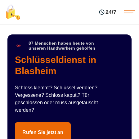
Einsatzgebiete
Preise
24/7
Über uns
Blog
Kontakte
Impressum
87 Menschen haben heute von
unseren Handwerkern geholfen
Schlüsseldienst in
Blasheim
Schloss klemmt? Schlüssel verloren?
Vergessene? Schloss kaputt? Tür
geschlossen oder muss ausgetauscht
werden?
Rufen Sie jetzt an