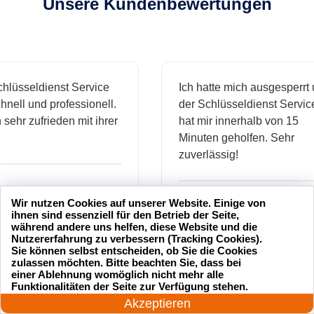
Unsere Kundenbewertungen
sseldienst Service
Ich hatte mich ausgesperrt und
l und professionell.
der Schlüsseldienst Service
hr zufrieden mit ihrer
hat mir innerhalb von 15
Minuten geholfen. Sehr
zuverlässig!
.
Wir nutzen Cookies auf unserer Website. Einige von
Markus B.
ihnen sind essenziell für den Betrieb der Seite,
während andere uns helfen, diese Website und die
Nutzererfahrung zu verbessern (Tracking Cookies).
Sie können selbst entscheiden, ob Sie die Cookies
zulassen möchten. Bitte beachten Sie, dass bei
ässige
Sehr guter Service! Der
einer Ablehnung womöglich nicht mehr alle
24 Stunden am Tag
dienst hat
Schlüsseldienst war freundlich
Funktionalitäten der Seite zur Verfügung stehen.
Jetzt anrufen!
h mich
und hat mir schnell geholfen,
Akzeptieren