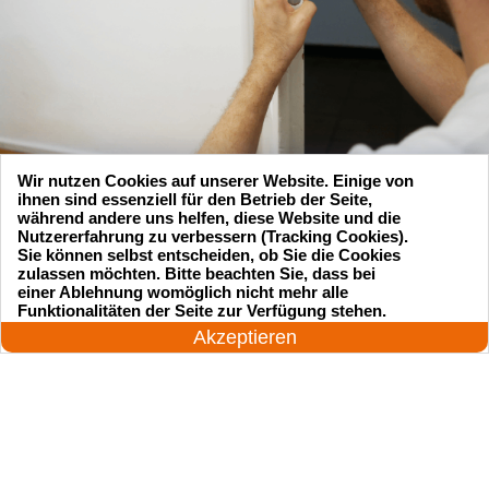
Wir nutzen Cookies auf unserer Website. Einige von
ihnen sind essenziell für den Betrieb der Seite,
während andere uns helfen, diese Website und die
Nutzererfahrung zu verbessern (Tracking Cookies).
Sie können selbst entscheiden, ob Sie die Cookies
zulassen möchten. Bitte beachten Sie, dass bei
Suchen Sie einen Schlüsseldienst
einer Ablehnung womöglich nicht mehr alle
24 Stunden am Tag
Funktionalitäten der Seite zur Verfügung stehen.
zu einem vernünftigen Preis?
Jetzt anrufen!
Akzeptieren
Rufen Sie uns an und unser professioneller
Meister wird in 25 Minuten schnell vor Ort sein!
Rufen Sie jetzt an