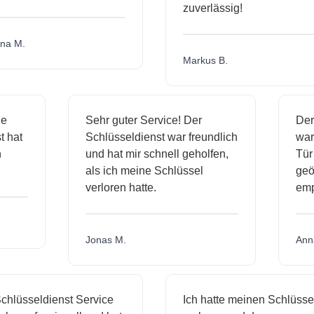
zuverlässig!
a M.
Markus B.
ige
Sehr guter Service! Der
De
st hat
Schlüsseldienst war freundlich
wa
ch
und hat mir schnell geholfen,
T
als ich meine Schlüssel
ge
verloren hatte.
em
Jonas M.
An
hlüsseldienst Service
Ich hatte meinen Schlüssel