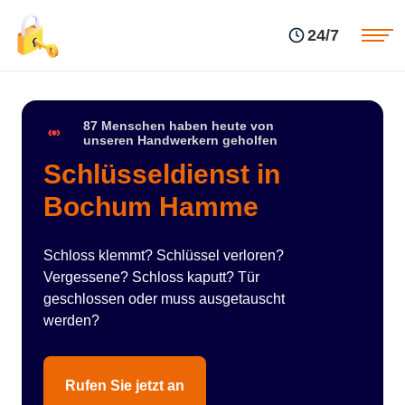
Einsatzgebiete
Preise
24/7
Über uns
Blog
Kontakte
Impressum
87 Menschen haben heute von
unseren Handwerkern geholfen
Schlüsseldienst in
Bochum Hamme
Schloss klemmt? Schlüssel verloren?
Vergessene? Schloss kaputt? Tür
geschlossen oder muss ausgetauscht
werden?
Rufen Sie jetzt an