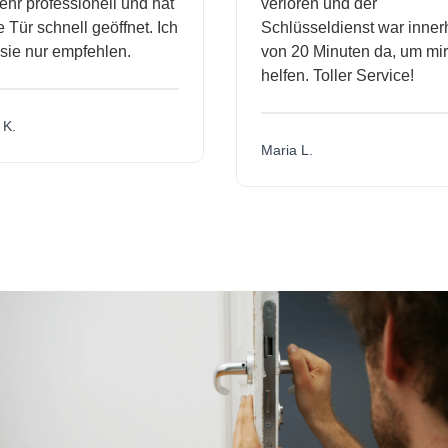
hr professionell und hat
verloren und der
ür schnell geöffnet. Ich
Schlüsseldienst war innerh
ie nur empfehlen.
von 20 Minuten da, um mir 
helfen. Toller Service!
.
Maria L.