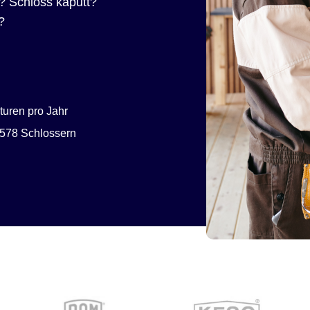
? Schloss kaputt?
?
uren pro Jahr
578 Schlossern