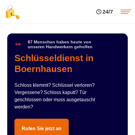
Einsatzgebiete
Preise
24/7
Über uns
Blog
Kontakte
Impressum
87 Menschen haben heute von
unseren Handwerkern geholfen
Schlüsseldienst in
Boernhausen
Schloss klemmt? Schlüssel verloren?
Vergessene? Schloss kaputt? Tür
geschlossen oder muss ausgetauscht
werden?
Rufen Sie jetzt an