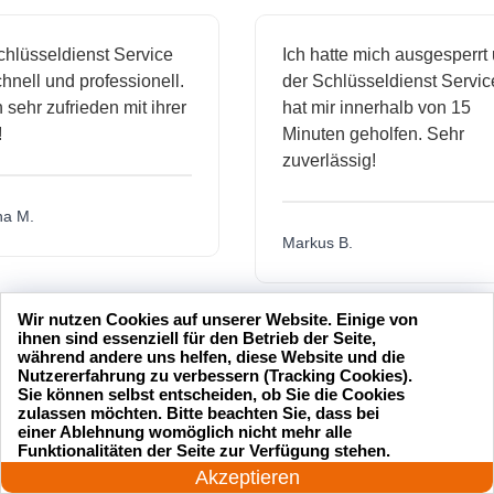
sseldienst Service
Ich hatte mich ausgesperrt und
l und professionell.
der Schlüsseldienst Service
hr zufrieden mit ihrer
hat mir innerhalb von 15
Minuten geholfen. Sehr
zuverlässig!
.
Markus B.
Wir nutzen Cookies auf unserer Website. Einige von
ässige
Sehr guter Service! Der
ihnen sind essenziell für den Betrieb der Seite,
während andere uns helfen, diese Website und die
dienst hat
Schlüsseldienst war freundlich
Nutzererfahrung zu verbessern (Tracking Cookies).
 mich
und hat mir schnell geholfen,
Sie können selbst entscheiden, ob Sie die Cookies
zulassen möchten. Bitte beachten Sie, dass bei
als ich meine Schlüssel
einer Ablehnung womöglich nicht mehr alle
24 Stunden am Tag
verloren hatte.
Funktionalitäten der Seite zur Verfügung stehen.
Jetzt anrufen!
Akzeptieren