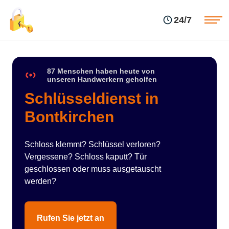
Einsatzgebiete
Preise
24/7
Über uns
Blog
Kontakte
Impressum
87 Menschen haben heute von
unseren Handwerkern geholfen
Schlüsseldienst in
Bontkirchen
Schloss klemmt? Schlüssel verloren?
Vergessene? Schloss kaputt? Tür
geschlossen oder muss ausgetauscht
werden?
Rufen Sie jetzt an