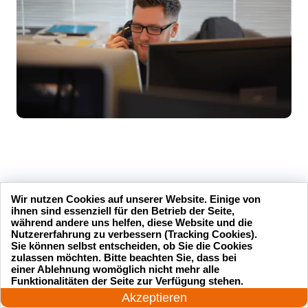
Unsere Kundenbewertungen
Wir nutzen Cookies auf unserer Website. Einige von
ihnen sind essenziell für den Betrieb der Seite,
während andere uns helfen, diese Website und die
Nutzererfahrung zu verbessern (Tracking Cookies).
Sie können selbst entscheiden, ob Sie die Cookies
zulassen möchten. Bitte beachten Sie, dass bei
einer Ablehnung womöglich nicht mehr alle
sseldienst Service
Ich hatte mich ausgesperrt und
24 Stunden am Tag
Funktionalitäten der Seite zur Verfügung stehen.
l und professionell.
der Schlüsseldienst Service
Jetzt anrufen!
Akzeptieren
hr zufrieden mit ihrer
hat mir innerhalb von 15