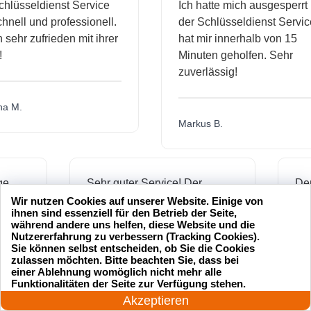
sseldienst Service
Ich hatte mich ausgesperrt und
ll und professionell.
der Schlüsseldienst Service
hr zufrieden mit ihrer
hat mir innerhalb von 15
Minuten geholfen. Sehr
zuverlässig!
.
Markus B.
ässige
Sehr guter Service! Der
ienst hat
Schlüsseldienst war freundlich
Wir nutzen Cookies auf unserer Website. Einige von
ihnen sind essenziell für den Betrieb der Seite,
 mich
und hat mir schnell geholfen,
während andere uns helfen, diese Website und die
als ich meine Schlüssel
Nutzererfahrung zu verbessern (Tracking Cookies).
Sie können selbst entscheiden, ob Sie die Cookies
verloren hatte.
zulassen möchten. Bitte beachten Sie, dass bei
einer Ablehnung womöglich nicht mehr alle
24 Stunden am Tag
Funktionalitäten der Seite zur Verfügung stehen.
Jetzt anrufen!
Akzeptieren
Jonas M.