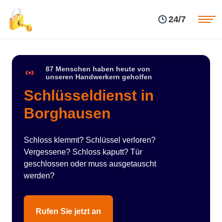
Einsatzgebiete
Preise
24/7
Über uns
Blog
Kontakte
Impressum
87 Menschen haben heute von
unseren Handwerkern geholfen
Schlüsseldienst in
Borghausen
Schloss klemmt? Schlüssel verloren?
Vergessene? Schloss kaputt? Tür
geschlossen oder muss ausgetauscht
werden?
Rufen Sie jetzt an