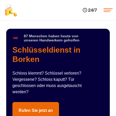
Einsatzgebiete
Preise
24/7
Über uns
Blog
Kontakte
Impressum
87 Menschen haben heute von
unseren Handwerkern geholfen
Schlüsseldienst in
Borken
Schloss klemmt? Schlüssel verloren?
Vergessene? Schloss kaputt? Tür
geschlossen oder muss ausgetauscht
werden?
Rufen Sie jetzt an